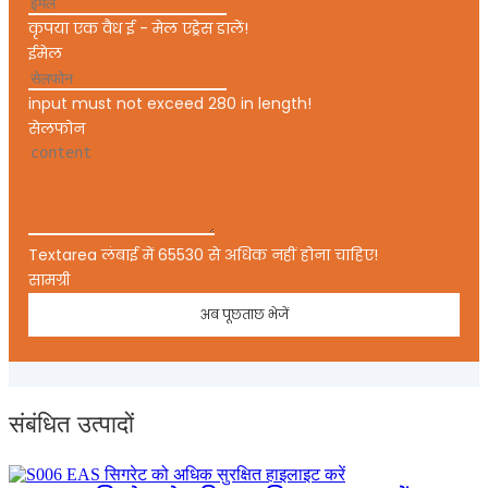
कृपया एक वैध ई - मेल एड्रेस डालें!
ईमेल
input must not exceed 280 in length!
सेलफोन
Textarea लंबाई में 65530 से अधिक नहीं होना चाहिए!
सामग्री
अब पूछताछ भेजें
संबंधित उत्पादों