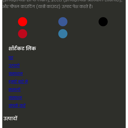
(इलेक्ट्रॉनिक शेल्फ लेबल), ईएएस (इलेक्ट्रॉनिक आर्टिकल सर्विलांस),
और पीपल काउंटिंग (यात्री काउंटर) उत्पाद पेश करते हैं।
शॉर्टकट लिंक
घर
उत्पादों
समाधान
हमारे बारे में
मामलों
संसाधन
संपर्क करें
उत्पादों