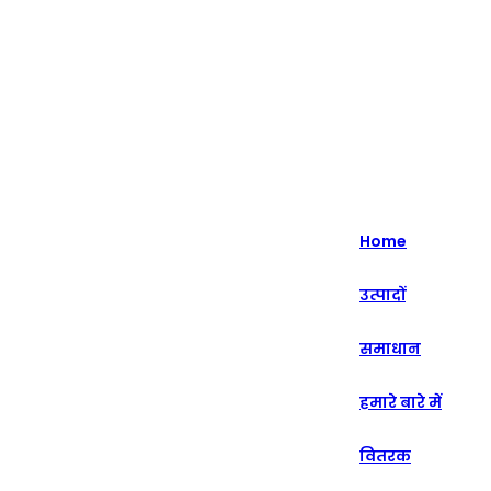
हाइलाइट - 20+ वर्षों से इंटेलिजेंट रिटेल सॉल्यूशंस में विशेषज्ञता।
English
Nederlands
Home
Deutsch
उत्पादों
हिन्दी
समाधान
русский
Português
हमारे बारे में
français
वितरक
العربية