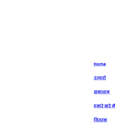
English
Nederlands
Home
Deutsch
उत्पादों
हिन्दी
समाधान
русский
Português
हमारे बारे में
français
वितरक
العربية