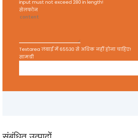
input must not exceed 280 in length!
सेलफोन
Textarea लंबाई में 65530 से अधिक नहीं होना चाहिए!
सामग्री
संबंधित उत्पादों