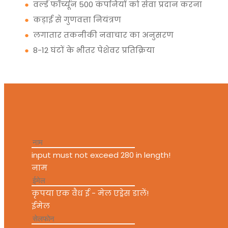
●
वर्ल्ड फॉर्च्यून 500 कंपनियों को सेवा प्रदान करना
●
कड़ाई से गुणवत्ता नियंत्रण
●
लगातार तकनीकी नवाचार का अनुसरण
●
8-12 घंटों के भीतर पेशेवर प्रतिक्रिया
input must not exceed 280 in length!
नाम
कृपया एक वैध ई - मेल एड्रेस डालें!
ईमेल