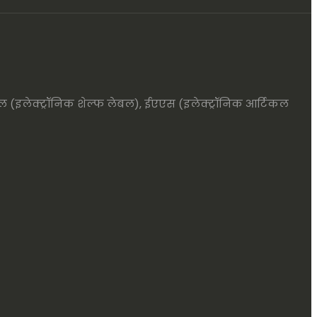
सएल (इलेक्ट्रॉनिक शेल्फ लेबल), ईएएस (इलेक्ट्रॉनिक आर्टिकल