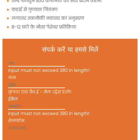
●
वर्ल्ड फॉर्च्यून 500 कंपनियों को सेवा प्रदान करना
●
कड़ाई से गुणवत्ता नियंत्रण
●
लगातार तकनीकी नवाचार का अनुसरण
●
8-12 घंटों के भीतर पेशेवर प्रतिक्रिया
संपर्क करें या हमसे मिलें
input must not exceed 280 in length!
नाम
कृपया एक वैध ई - मेल एड्रेस डालें!
ईमेल
input must not exceed 280 in length!
सेलफोन