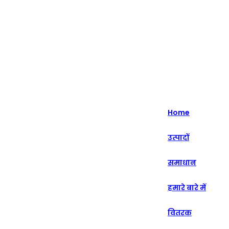
हाइलाइट - 20+ वर्षों से इंटेलिजेंट रिटेल सॉल्यूशंस में विशेषज्ञता।
English
Nederlands
Home
Deutsch
उत्पादों
हिन्दी
समाधान
русский
Português
हमारे बारे में
français
वितरक
العربية