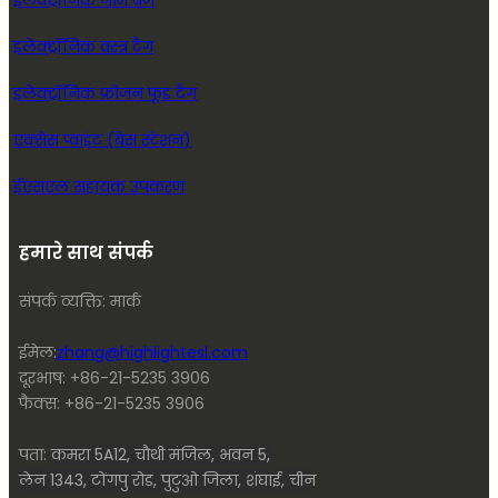
इलेक्ट्रॉनिक नाम बैज
इलेक्ट्रॉनिक वस्त्र टैग
इलेक्ट्रॉनिक फ्रोजन फूड टैग
एक्सेस प्वाइंट (बेस स्टेशन)
ईएसएल सहायक उपकरण
हमारे साथ संपर्क
संपर्क व्यक्ति: मार्क
ईमेल:
zhang@highlightesl.com
दूरभाष: +86-21-5235 3906
फैक्स: +86-21-5235 3906
पता:
कमरा 5A12, चौथी मंजिल, भवन 5,
लेन 1343, टोंगपु रोड, पुटुओ जिला, शंघाई, चीन