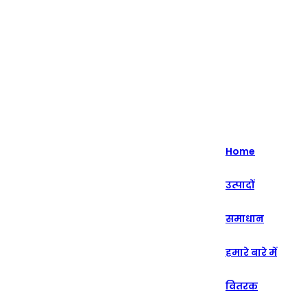
हाइलाइट - 20+ वर्षों से इंटेलिजेंट रिटेल सॉल्यूशंस में विशेषज्ञता।
English
Nederlands
Home
Deutsch
उत्पादों
हिन्दी
समाधान
русский
Português
हमारे बारे में
français
वितरक
العربية