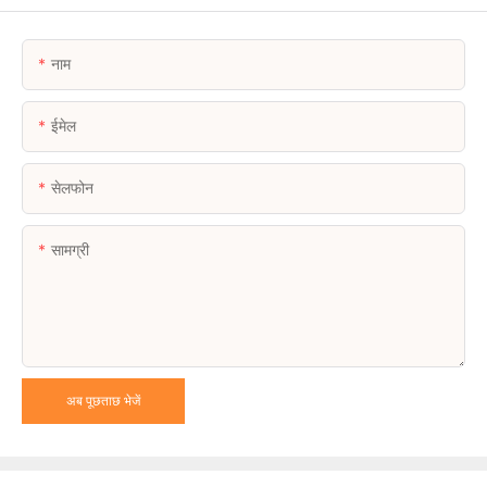
नाम
ईमेल
सेलफोन
सामग्री
अब पूछताछ भेजें