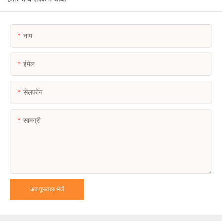
नाम
ईमेल
सेलफोन
सामग्री
अब पूछताछ भेजें