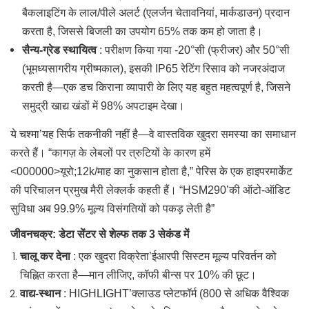
बैकलाइटिंग के लाल/पीले अलर्ट (एलर्जन चेतावनियां, मार्कडाउन) प्रदान
करता है, जिससे बिजली का उपयोग 65% तक कम हो जाता है।
सैन्य-ग्रेड स्थायित्व
: परीक्षण किया गया -20°सी (फ्रीजर) और 50°सी
(भूमध्यसागरीय ग्रीष्मकाल), इसकी IP65 रेटिंग रिसाव को नजरअंदाज
करती है—एक डच किराना व्यापारी के लिए यह बहुत महत्वपूर्ण है, जिसने
समुद्री खाद्य खंडों में 98% अपटाइम देखा।
ये चश्मा’यह सिर्फ तकनीकी नहीं है—वे वास्तविक खुदरा समस्या का समाधान
करते हैं। “कागज़ के लेबलों पर त्रुटियों के कारण हमें
<000000>यूरो;12k/माह का नुकसान होता है,” पेरिस के एक हाइपरमार्केट
की परिचालन प्रमुख मैरी लेक्लर्क कहती हैं। “HSM290’की ऑटो-ऑडिट
सुविधा अब 99.9% मूल्य विसंगतियों को पकड़ लेती है”
जीवनचक्र: डेटा सेंटर से शेल्फ तक 3 सेकंड में
चालू कर देना
: एक खुदरा विक्रेता’ईआरपी सिस्टम मूल्य परिवर्तन को
चिह्नित करता है—मान लीजिए, कॉफी बीन्स पर 10% की छूट।
वाद्य-स्थान
: HIGHLIGHT’क्लाउड प्लेटफॉर्म (800 से अधिक वैश्विक