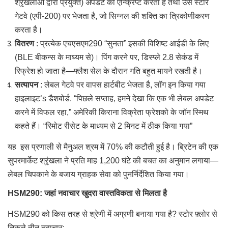
श्रृंखलाओं द्वारा प्रयुक्त) अपडेट को एन्क्रिप्ट करता है तथा उसे स्टोर
गेटवे (एपी-200) पर भेजता है, जो सिग्नल की शक्ति का त्रिकोणीकरण
करता है।
वितरण
: प्रत्येक एचएसएम290 “सुनता” इसकी विशिष्ट आईडी के लिए
(BLE बीकन्स के माध्यम से)। पिंग करने पर, डिस्प्ले 2.8 सेकंड में
रिफ्रेश हो जाता है—फ्लैश सेल के दौरान गति बहुत मायने रखती है।
सत्यापन
: लेबल गेटवे पर वापस हार्टबीट भेजता है, लॉग इन किया गया
हाइलाइट’s डैशबोर्ड. “पिछले सप्ताह, हमने देखा कि एक भी लेबल अपडेट
करने में विफल रहा,” अमेरिकी किराना विक्रेता फ्रेशको के जॉन स्मिथ
कहते हैं। “रिमोट रीसेट के माध्यम से 2 मिनट में ठीक किया गया”
यह इस प्रणाली से मैनुअल श्रम में 70% की कटौती हुई है। ब्रिटेन की एक
सुपरमार्केट श्रृंखला ने प्रति माह 1,200 घंटे की बचत का अनुमान लगाया—
लेबल चिपकाने के बजाय ग्राहक सेवा को पुनर्निर्देशित किया गया।
HSM290: जहां नवाचार खुदरा वास्तविकता से मिलता है
HSM290 को किस तरह से श्रेणी में अग्रणी बनाया गया है? स्टोर फ़्लोर से
निकले तीन नवाचार: