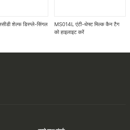
डी शेल्फ डिस्प्ले-सिंगल
MS014L एंटी-थेफ्ट मिल्क कैन टैग
को हाइलाइट करें