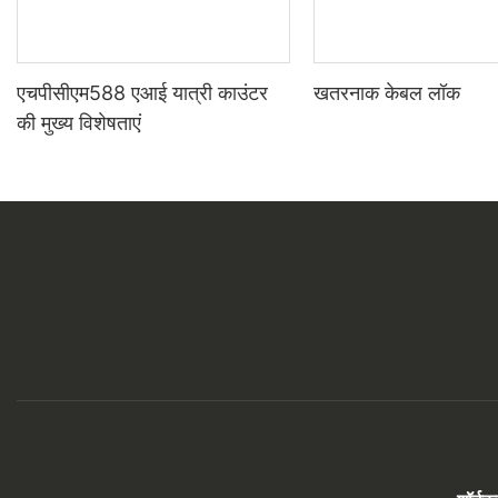
एचपीसीएम588 एआई यात्री काउंटर
खतरनाक केबल लॉक
की मुख्य विशेषताएं