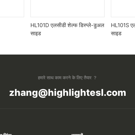
HL101D एलसीडी शेल्फ डिस्प्ले-डुअल
HL101S एलसी
साइड
साइड
हमारे साथ काम करने के लिए तैयार ？
zhang@highlightesl.com