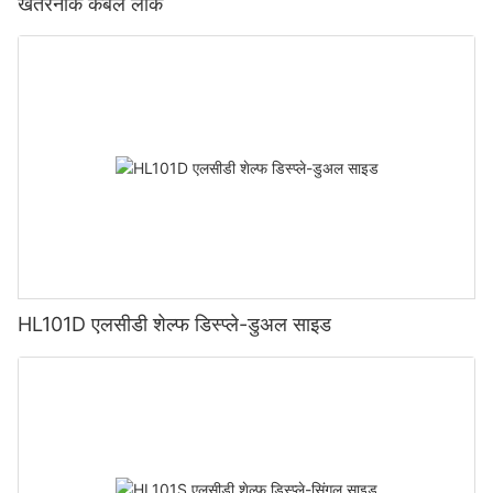
खतरनाक केबल लॉक
HL101D एलसीडी शेल्फ डिस्प्ले-डुअल साइड