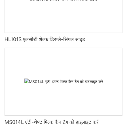
HL101S एलसीडी शेल्फ डिस्प्ले-सिंगल साइड
MS014L एंटी-थेफ्ट मिल्क कैन टैग को हाइलाइट करें