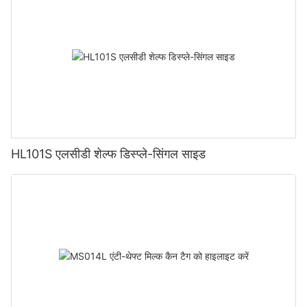
HL101S एलसीडी शेल्फ डिस्प्ले-सिंगल साइड