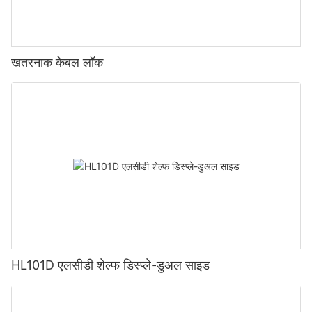
खतरनाक केबल लॉक
HL101D एलसीडी शेल्फ डिस्प्ले-डुअल साइड