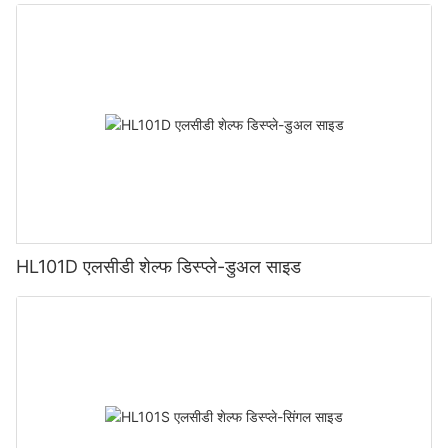
HL101D एलसीडी शेल्फ डिस्प्ले-डुअल साइड