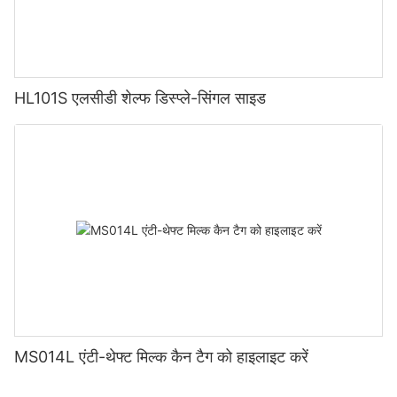
HL101S एलसीडी शेल्फ डिस्प्ले-सिंगल साइड
MS014L एंटी-थेफ्ट मिल्क कैन टैग को हाइलाइट करें