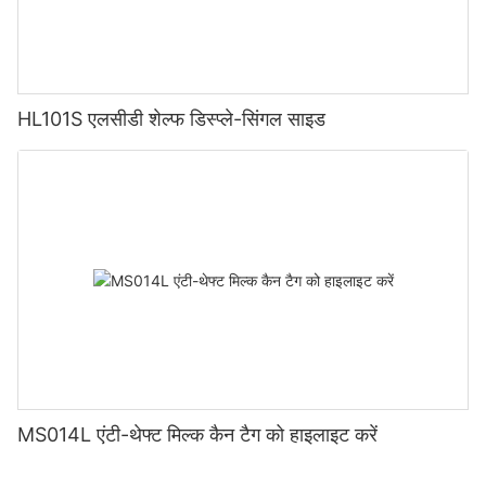
HL101S एलसीडी शेल्फ डिस्प्ले-सिंगल साइड
MS014L एंटी-थेफ्ट मिल्क कैन टैग को हाइलाइट करें