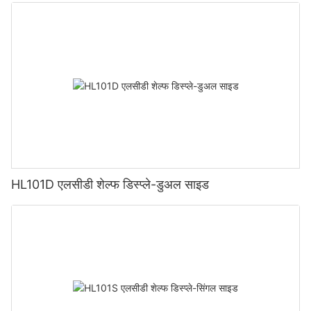
HL101D एलसीडी शेल्फ डिस्प्ले-डुअल साइड