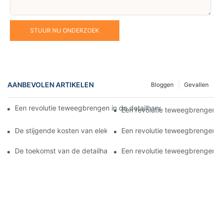
STUUR NU ONDERZOEK
AANBEVOLEN ARTIKELEN
Bloggen
Gevallen
Een revolutie teweegbrengen in de detailhandel: de opkomst va
Een revolutie teweegbrengen in
De stijgende kosten van elektronische prijskaartjes: inzicht in 
Een revolutie teweegbrengen in
De toekomst van de detailhandel: digitale schaplabels omarme
Een revolutie teweegbrengen in