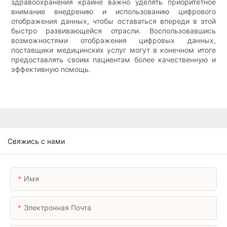
здравоохранения крайне важно уделять приоритетное
внимание внедрению и использованию цифрового
отображения данных, чтобы оставаться впереди в этой
быстро развивающейся отрасли. Воспользовавшись
возможностями отображения цифровых данных,
поставщики медицинских услуг могут в конечном итоге
предоставлять своим пациентам более качественную и
эффективную помощь.
Свяжись с нами
Имя
Электронная Почта