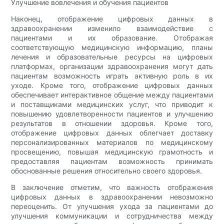
Улучшение вовлечения и обучения пациентов
Наконец, отображение цифровых данных в
здравоохранении изменило взаимодействие с
пациентами и их образование. Отображая
соответствующую медицинскую информацию, планы
лечения и образовательные ресурсы на цифровых
платформах, организации здравоохранения могут дать
пациентам возможность играть активную роль в их
уходе. Кроме того, отображение цифровых данных
обеспечивает интерактивное общение между пациентами
и поставщиками медицинских услуг, что приводит к
повышению удовлетворенности пациентов и улучшению
результатов в отношении здоровья. Кроме того,
отображение цифровых данных облегчает доставку
персонализированных материалов по медицинскому
просвещению, повышая медицинскую грамотность и
предоставляя пациентам возможность принимать
обоснованные решения относительно своего здоровья.
В заключение отметим, что важность отображения
цифровых данных в здравоохранении невозможно
переоценить. От улучшения ухода за пациентами до
улучшения коммуникации и сотрудничества между