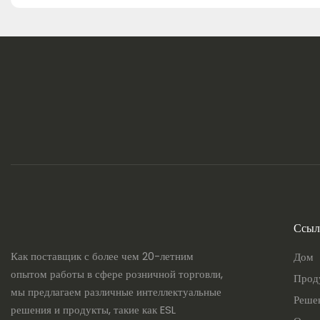
Ссыл
Как поставщик с более чем 20-летним
Дом
опытом работы в сфере розничной торговли,
Прод
мы предлагаем различные интеллектуальные
Реше
решения и продукты, такие как ESL