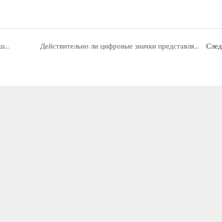
Как ценник esl является революционным решением для ритейлеров?
Действительно ли цифровые значки представляют ценность для бизнеса?
Сле