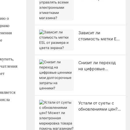
управлять всеми
электронными
этикетками
цию о
магазина?
днако
енения
Зависит ли
стоимость метки ESL
ые
от размера и цвета
экрана?
купать,
Снизит ли переход
ечатления
на цифровые
ает
ценники мои
долгосрочные
затраты на ценники?
является
числа
Устали от суеты с
обновлениями цен?
Может ли
электронная
маркировка товара