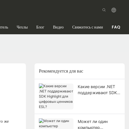
итель
Чехлы
Блог
Видео
Свяжитесь с нами
FAQ
Рекомендуется для вас
Какие версии .NET
поддерживают SDK
Highlight для
цифровых ценников
ESL?
то же
Может ли один
компьютер