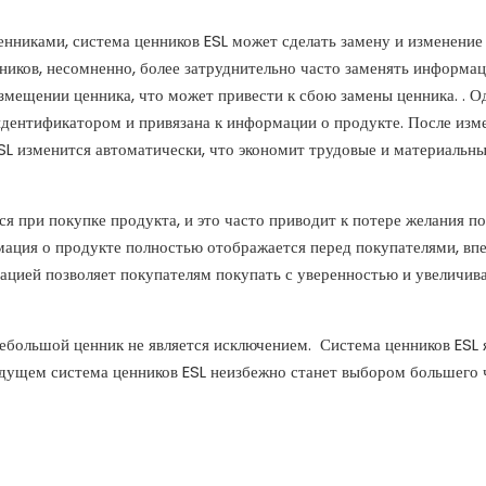
нниками, система ценников ESL может сделать замену и изменение
ников, несомненно, более затруднительно часто заменять информа
азмещении ценника, что может привести к сбою замены ценника. . О
дентификатором и привязана к информации о продукте. После изм
L изменится автоматически, что экономит трудовые и материальн
я при покупке продукта, и это часто приводит к потере желания по
мация о продукте полностью отображается перед покупателями, вп
цией позволяет покупателям покупать с уверенностью и увеличив
небольшой ценник не является исключением. Система ценников ESL 
дущем система ценников ESL неизбежно станет выбором большего 