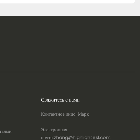
Свяжитесь с нами
х
Контактное лицо: Марк
Электронная
атьями
почта:
zhang@highlightesl.com