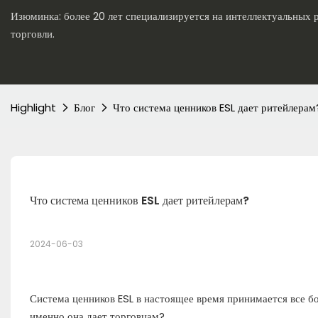
Изюминка: более 20 лет специализируется на интеллектуальных
торговли.
Highlight
Блог
Что система ценников ESL дает ритейлерам
Что система ценников ESL дает ритейлерам?
2024-06-03
Система ценников ESL в настоящее время принимается все б
именно она дает торговцам?