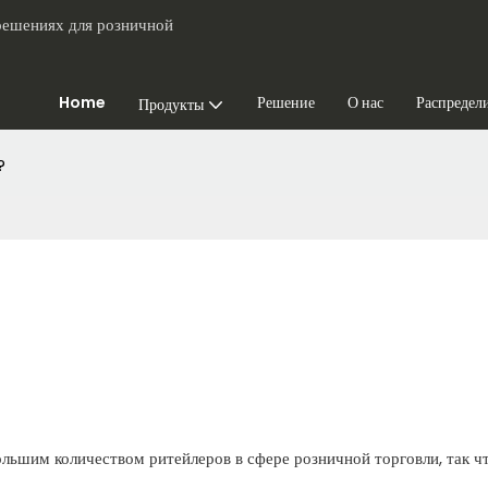
 решениях для розничной
Home
Решение
О нас
Распредел
Продукты
?
ольшим количеством ритейлеров в сфере розничной торговли, так ч