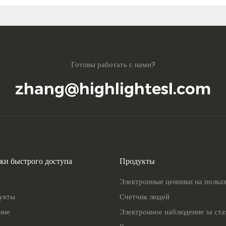
Готовы работать с нами?
zhang@highlightesl.com
ки быстрого доступа
Продукты
Электронные ценники на полка
укты
Счетчик людей
ние
Электронное наблюдение за ст