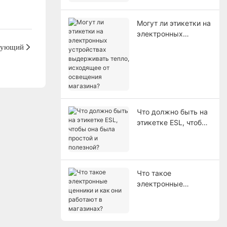
помочь магазинам?
Могут ли этикетки на
электронных
устройствах
дующий
выдерживать тепло,
исходящее от
освещения
магазина?
Что должно быть на
этикетке ESL, чтобы
она была простой и
полезной?
Что такое
электронные
ценники и как они
работают в
магазинах?