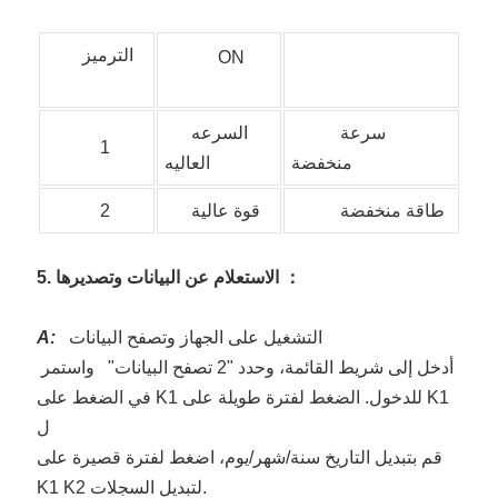
الترميز
ON
سرعة
السرعه
1
منخفضة
العاليه
طاقة منخفضة
قوة عالية
2
：
5. الاستعلام عن البيانات وتصديرها
التشغيل على الجهاز وتصفح البيانات
A:
أدخل إلى شريط القائمة، وحدد "2 تصفح البيانات"
واستمر
في الضغط على K1 للدخول. الضغط لفترة طويلة على K1
ل
قم بتبديل التاريخ سنة/شهر/يوم، اضغط لفترة قصيرة على
K1 K2 لتبديل السجلات.