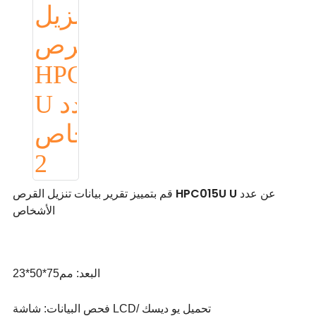
قم بتمييز تقرير بيانات تنزيل القرص HPC015U U عن عدد
الأشخاص
البعد: مم75*50*23
فحص البيانات: شاشة LCD/ تحميل يو ديسك