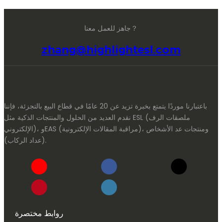
جاهز للعمل معنا？
zhang@highlightesl.com
باعتبارنا موردًا يتمتع بخبرة تزيد عن 20 عامًا في قطاع البيع بالتجزئة، فإننا
نقدم العديد من الحلول والمنتجات الذكية مثل ESL (ملصقات الرف
الإلكتروني)، وEAS (مراقبة المقالات الإلكترونية)، ومنتجات عد الأشخاص
(عداد الركاب).
روابط مختصرة