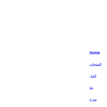
Highlight - متخصصون في حلول البيع بالتجزئة الذكية لأكثر من 20 عامًا.
English
Nederlands
Home
Deutsch
المنتجات
हिन्दी
الحل
русский
Português
عنا
français
موزع
العربية