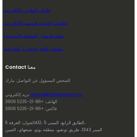
علامات الملابس الإلكترونية
العلامات الغذائية المجمدة الإلكترونية
نقطة الوصول (المحطة الأساسية)
ملحقات اللغة الإنجليزية كلغة ثانية
Contact معنا
الشخص المسؤول عن التواصل: مارك
zhang@highlightesl.com
بريد إلكتروني:
الهاتف: +86-21-5235 3906
فاكس: +86-21-5235 3906
الغرفة 5A12، الطابق الرابع، المبنى 5،
العنوان:
الممر 1343، طريق تونغبو، منطقة بوتو، شنغهاي، الصين