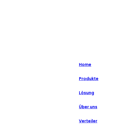
English
Nederlands
Home
Deutsch
Produkte
हिन्दी
Lösung
русский
Português
Über uns
français
Verteiler
العربية