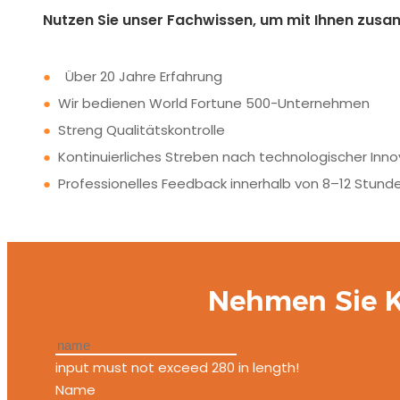
Nutzen Sie unser Fachwissen, um mit Ihnen zus
●
Über 20 Jahre Erfahrung
●
Wir bedienen World Fortune 500-Unternehmen
●
Streng Qualitätskontrolle
●
Kontinuierliches Streben nach technologischer Inno
●
Professionelles Feedback innerhalb von 8–12 Stund
Nehmen Sie K
input must not exceed 280 in length!
Name