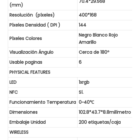
70.4*29.568
(mm)
Resolución (píxeles)
400*168
Píxeles Densidad ( DPI )
144
Negro Blanco Rojo
Píxeles Colores
Amarillo
Visualización Ángulo
Cerca de 180º
Usable paginas
6
PHYSICAL FEATURES
LED
1xrgb
NFC
Sí.
Funcionamiento Temperatura
0~40℃
Dimensiones
102.8*43.7*8.8milímetro
Embalaje Unidad
200 etiquetas/caja
WIRELESS