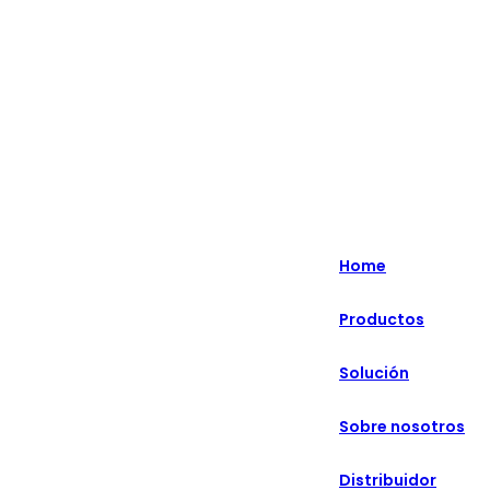
Lo más destacado: Especializado en soluciones minoristas
inteligentes durante más de 20 años.
English
Nederlands
Home
Deutsch
Productos
हिन्दी
Solución
русский
Português
Sobre nosotros
français
Distribuidor