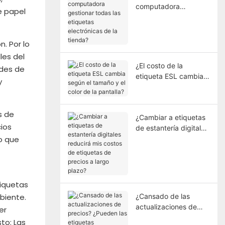
computadora
e papel
gestionar todas las
etiquetas electrónicas
de la tienda?
. Por lo
les del
¿El costo de la
ades de
etiqueta ESL cambia
y
según el tamaño y el
color de la pantalla?
s de
¿Cambiar a etiquetas
ios
de estantería digitales
o que
reducirá mis costos de
etiquetas de precios a
largo plazo?
tiquetas
mbiente.
¿Cansado de las
actualizaciones de
er
precios? ¿Pueden las
to: Las