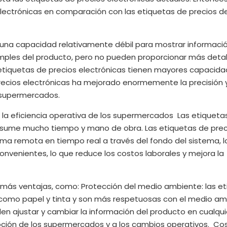
 electrónicas en comparación con las etiquetas de precios d
 una capacidad relativamente débil para mostrar información
imples del producto, pero no pueden proporcionar más detal
s etiquetas de precios electrónicas tienen mayores capacid
precios electrónicas ha mejorado enormemente la precisión 
s supermercados.
 la eficiencia operativa de los supermercados Las etiqueta
nsume mucho tiempo y mano de obra. Las etiquetas de prec
rma remota en tiempo real a través del fondo del sistema, l
onvenientes, lo que reduce los costos laborales y mejora la
 más ventajas, como: Protección del medio ambiente: las e
os como papel y tinta y son más respetuosas con el medio a
eden ajustar y cambiar la información del producto en cualqui
ión de los supermercados y a los cambios operativos. Cos