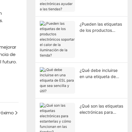
etiquetas electrónicas
ayudar a las tiendas?
n
s.
¿Pueden las etiquetas
de los productos
electrónicos soportar
el calor de la
 mejorar
iluminación de la
encia de
tienda?
 futuro.
¿Qué debe incluirse
en una etiqueta de
ESL para que sea
sencilla y útil?
¿Qué son las etiquetas
róximo
electrónicas para
estanterías y cómo
funcionan en las
tiendas?