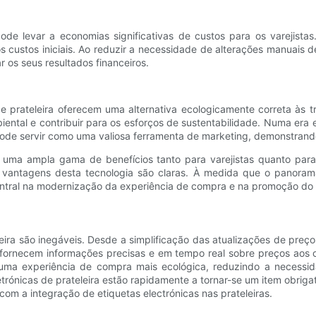
ode levar a economias significativas de custos para os varejistas
s custos iniciais. Ao reduzir a necessidade de alterações manuais 
r os seus resultados financeiros.
de prateleira oferecem uma alternativa ecologicamente correta às t
biental e contribuir para os esforços de sustentabilidade. Numa e
ode servir como uma valiosa ferramenta de marketing, demonstrand
m uma ampla gama de benefícios tanto para varejistas quanto para 
 vantagens desta tecnologia são claras. À medida que o panorama d
ntral na modernização da experiência de compra e na promoção do
eira são inegáveis. Desde a simplificação das atualizações de preço
s fornecem informações precisas e em tempo real sobre preços ao
a uma experiência de compra mais ecológica, reduzindo a necessi
etrónicas de prateleira estão rapidamente a tornar-se um item obriga
 com a integração de etiquetas electrónicas nas prateleiras.