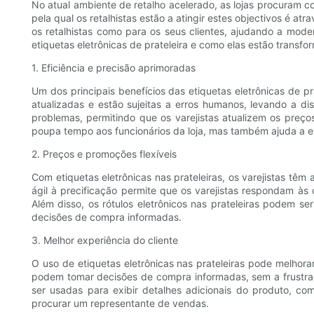
No atual ambiente de retalho acelerado, as lojas procuram c
pela qual os retalhistas estão a atingir estes objectivos é at
os retalhistas como para os seus clientes, ajudando a moder
etiquetas eletrônicas de prateleira e como elas estão transfo
1. Eficiência e precisão aprimoradas
Um dos principais benefícios das etiquetas eletrônicas de pr
atualizadas e estão sujeitas a erros humanos, levando a dis
problemas, permitindo que os varejistas atualizem os preç
poupa tempo aos funcionários da loja, mas também ajuda a evi
2. Preços e promoções flexíveis
Com etiquetas eletrônicas nas prateleiras, os varejistas têm
ágil à precificação permite que os varejistas respondam 
Além disso, os rótulos eletrônicos nas prateleiras podem se
decisões de compra informadas.
3. Melhor experiência do cliente
O uso de etiquetas eletrônicas nas prateleiras pode melhorar
podem tomar decisões de compra informadas, sem a frustraç
ser usadas para exibir detalhes adicionais do produto, co
procurar um representante de vendas.