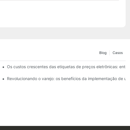
Blog
Casos
 etiquetas de preços
Os custos crescentes das etiquetas de preços eletrônicas: enten
para uma experiência de compra moderna
Revolucionando o varejo: os benefícios da implementação de um 