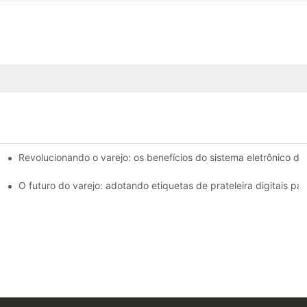
Revolucionando o varejo: os benefícios do sistema eletrônico de
e prateleira1
prateleiras na experiência de compra
O futuro do varejo: adotando etiquetas de prateleira digitais 