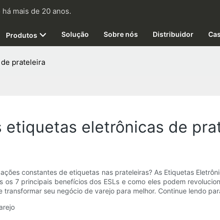
 há mais de 20 anos.
Solução
Sobre nós
Distribuidor
Ca
Produtos
 de prateleira
 etiquetas eletrônicas de prat
ções constantes de etiquetas nas prateleiras? As Etiquetas Eletrôn
os os 7 principais benefícios dos ESLs e como eles podem revolucio
e transformar seu negócio de varejo para melhor. Continue lendo par
arejo