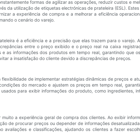
onstantemente formas de agilizar as operações, reduzir custos e me
ravés da utilização de etiquetas electrónicas de prateleira (ESL). Este
nizar a experiência de compra e a melhorar a eficiência operaciona
rmando o cenário do varejo.
ateleira é a eficiência e a precisão que elas trazem para o varejo
crepâncias entre o preço exibido e o preço real na caixa registrad
os e as informações dos produtos em tempo real, garantindo que os
tar a insatisfação do cliente devido a discrepâncias de preços.
 a flexibilidade de implementar estratégias dinâmicas de preços e 
às condições do mercado e ajustem os preços em tempo real, gara
r usados ​​para exibir informações do produto, como ingredientes, i
 muito a experiência geral de compra dos clientes. Ao exibir infor
ão de procurar preços ou depender de informações desatualizadas. 
mo avaliações e classificações, ajudando os clientes a fazer esco