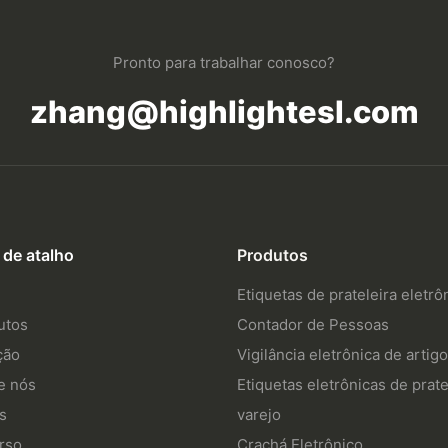
Pronto para trabalhar conosco?
zhang@highlightesl.com
 de atalho
Produtos
Etiquetas de prateleira eletrô
utos
Contador de Pessoas
ção
Vigilância eletrônica de artig
e nós
Etiquetas eletrônicas de prate
s
varejo
rso
Crachá Eletrônico