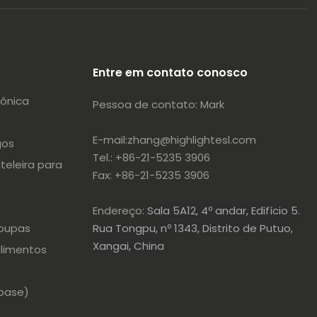
Entre em contato conosco
rônica
Pessoa de contato: Mark
E-mail:
zhang@highlightesl.com
gos
Tel.: +86-21-5235 3906
teleira para
Fax: +86-21-5235 3906
Endereço:
Sala 5A12, 4º andar, Edifício 5.
Rua Tongpu, nº 1343, Distrito de Putuo,
roupas
Xangai, China
alimentos
base)