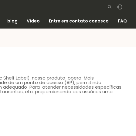
blog
Vídeo
Entre em contato conosco
FAQ
ic Shelf Label), nosso produto opera Mais
de de um ponto de acesso (AP), permitindo
em adequado Para atender necessidades específicas
aurantes, etc. proporcionando aos usuários uma