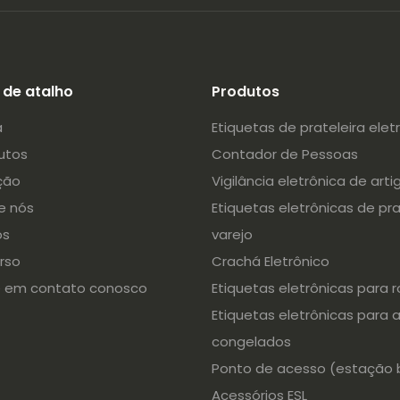
s de atalho
Produtos
a
Etiquetas de prateleira elet
utos
Contador de Pessoas
ção
Vigilância eletrônica de arti
e nós
Etiquetas eletrônicas de pra
os
varejo
rso
Crachá Eletrônico
e em contato conosco
Etiquetas eletrônicas para 
Etiquetas eletrônicas para 
congelados
Ponto de acesso (estação 
Acessórios ESL