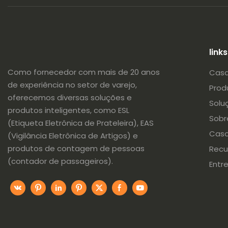
alarmantes
Pino/Trava/Bobina/Ferrite
link
Etiquetas de joias EAS
Como fornecedor com mais de 20 anos
Cas
Etiquetas de bolha EAS
de experiência no setor de varejo,
Prod
Clube de Golfe EAS Tags
oferecemos diversas soluções e
Solu
produtos inteligentes, como ESL
Sobr
Etiquetas de toalha EAS
(Etiqueta Eletrônica de Prateleira), EAS
Cas
(Vigilância Eletrônica de Artigos) e
Leite EAS pode ser mais
produtos de contagem de pessoas
Recu
seguro
(contador de passageiros).
Entr
Etiquetas RFID
Expositores de segurança
Caixas de Proteção Metálicas