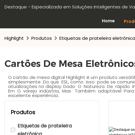
Destaque - Especializada em Soluções Inteligentes de Va
Home
Prod
Highlight
Produtos
Etiquetas de prateleira eletrônic
Cartões De Mesa Eletrônico
O cartão de mesa digital Highlight é um produto versát
simplesmente Do que ESL, como Isso pode se comunic
atualizações no display. Dado O Natureza De rápido
Em O varejo indústria, Mas Também adaptável Para Vá
excelente experiência.
Produtos
Etiquetas de prateleira
-
eletrônica