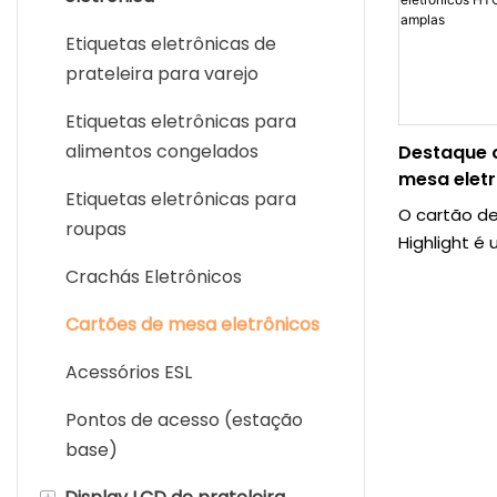
Etiquetas eletrônicas de
prateleira para varejo
Etiquetas eletrônicas para
alimentos congelados
Destaque 
mesa elet
Etiquetas eletrônicas para
para apli
O cartão de
roupas
Highlight é
versátil de
Crachás Eletrônicos
base em no
Cartões de mesa eletrônicos
ESL (Electro
produto op
Acessórios ESL
simples que
se comunic
Pontos de acesso (estação
com dispos
base)
a necessid
de acesso (
+