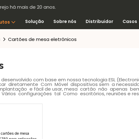
rejo há mais de 20 anos.
Solução
Sobre nós
Distribuidor
Casos
utos
a
Cartões de mesa eletrônicos
s
il desenvolvido com base em nossa tecnologia ESL (Electron
ar diretamente Com Móvel dispositivos sem a necessida
 Implantação e fácil de usar, mesa cartão não apenas b
rios configurações tal Como escritórios, reuniões e rest