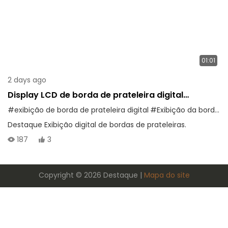
01:01
2 days ago
Display LCD de borda de prateleira digital
Highlight
#exibição de borda de prateleira digital
#Exibição da borda da prateleira
Destaque Exibição digital de bordas de prateleiras.
187
3
Copyright © 2026 Destaque |
Mapa do site