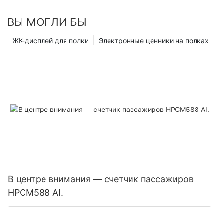
что бирки безопасности выполняют свою работу по
обеспечению безопасности магазина и его товаров.
ВЫ МОГЛИ БЫ
Счастливые покупки!
ЖК-дисплей для полки
Электронные ценники на полках
В центре внимания — счетчик пассажиров
HPCM588 AI.