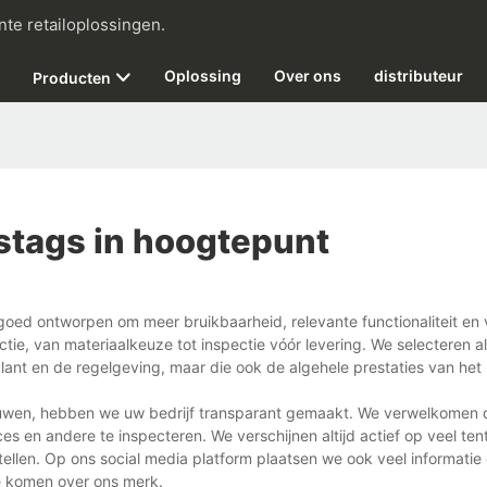
nte retailoplossingen.
Oplossing
Over ons
distributeur
Producten
stags in hoogtepunt
 goed ontworpen om meer bruikbaarheid, relevante functionaliteit en
tie, van materiaalkeuze tot inspectie vóór levering. We selecteren a
klant en de regelgeving, maar die ook de algehele prestaties van het
bouwen, hebben we uw bedrijf transparant gemaakt. We verwelkomen
es en andere te inspecteren. We verschijnen altijd actief op veel ten
ellen. Op ons social media platform plaatsen we ook veel informatie
e komen over ons merk.