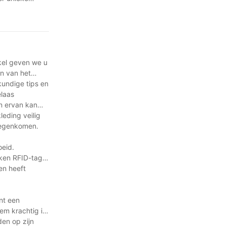
r te blijven en
lissingen
en zowel
ikel geven we u
jn van het
kundige tips en
elaas
en ervan kan
leding veilig
 tegenkomen.
oeid.
iken RFID-tags
en heeft
nt een
em krachtig is
en op zijn