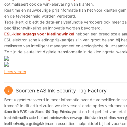
optimaliseert ook de winkelervaring van klanten.
Realtime en nauwkeurige prijsinformatie kan het voor klanten ge
en de tevredenheid worden verbeterd.
Tegelijkertijd biedt de data-analysefunctie verkopers ook meer za
bedrijfsontwikkeling en innovatie worden bevorderd.
ESL-kledingtags voor kledingwinkel
hebben een breed scala aan
ESL elektronische kledingprijskaartjes zijn van groot belang bij he
realiseren van intelligent management en ecologische duurzaamhe
Ze zijn de sleutel tot digitale transformatie in de kledingretailwe
Lees verder
Soorten EAS Ink Security Tag Factory
3
Bent u geïnteresseerd in meer informatie over de verschillende s
komen? In dit artikel zullen we de verschillende opties verkennen
voordelen bespreken. Of u nu nieuw bent op het gebied van retailb
Soorten EAS Ink Security Tag Factory
inzichten om u te helpen een weloverwogen beslissing te nemen. B
In de detailhandel is het minimaliseren van diefstal en verlies van 
behoeften te ontdekken.
inktbeveiligingstags zijn een essentieel hulpmiddel bij het voork