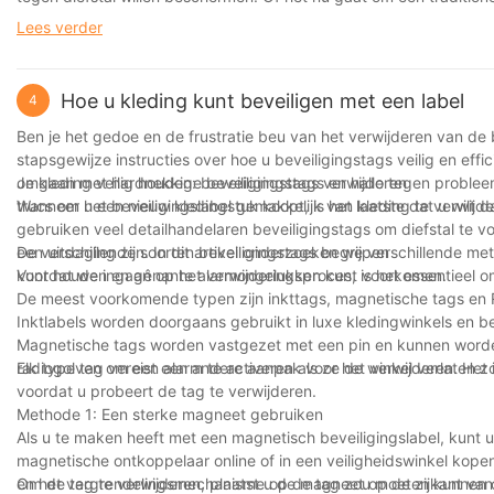
items, er zijn opties voor elke behoefte. Deze fabrieken innovere
Lees verder
de veiligheid van detailhandelsgoederen te garanderen. Door de 
nemen over de beste beveiligingstags voor hun specifieke behoef
klanten als personeel gemoedsrust krijgen.
Hoe u kleding kunt beveiligen met een label
4
Ben je het gedoe en de frustratie beu van het verwijderen van de b
stapsgewijze instructies over hoe u beveiligingstags veilig en eff
omgaan met hardnekkige beveiligingstags en hallo tegen probleem
Je kleding veilig houden: beveiligingstags verwijderen
trucs om het beveiligingslabel gemakkelijk van kleding te verwijde
Wanneer u een nieuw kledingstuk koopt, is het laatste dat u wilt 
gebruiken veel detailhandelaren beveiligingstags om diefstal te 
een uitdaging zijn. In dit artikel onderzoeken we verschillende met
De verschillende soorten beveiligingstags begrijpen
kunt houden en gênante alarmongelukken kunt voorkomen.
Voordat we ingaan op het verwijderingsproces, is het essentieel o
De meest voorkomende typen zijn inkttags, magnetische tags en 
Inktlabels worden doorgaans gebruikt in luxe kledingwinkels en bev
Magnetische tags worden vastgezet met een pin en kunnen worde
radiogolven om een ​​alarm te activeren als ze de winkel verlaten z
Elk type tag vereist een andere aanpak voor het verwijderen. Het 
voordat u probeert de tag te verwijderen.
Methode 1: Een sterke magneet gebruiken
Als u te maken heeft met een magnetisch beveiligingslabel, kunt 
magnetische ontkoppelaar online of in een veiligheidswinkel kope
en het vergrendelingsmechanisme op de tag zou moeten kunnen 
Om de tag te verwijderen, plaatst u de magneet op de zijkant va