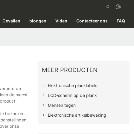
Gevallen
bloggen
Video
Contacteer ons
FAQ
MEER PRODUCTEN
Elektronische planklabels
 verbeterde
lleen de meest
LCD-scherm op de plank
 product
Mensen tegen
 de bezoeken
Elektronische artikelbewaking
toonstellingen
 over onze