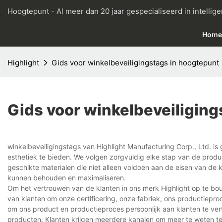
Hoogtepunt - Al meer dan 20 jaar gespecialiseerd in intellige
Home
Highlight
Gids voor winkelbeveiligingstags in hoogtepunt
Gids voor winkelbeveiliging
winkelbeveiligingstags van Highlight Manufacturing Corp., Ltd. is
esthetiek te bieden. We volgen zorgvuldig elke stap van de produc
geschikte materialen die niet alleen voldoen aan de eisen van de 
kunnen behouden en maximaliseren.
Om het vertrouwen van de klanten in ons merk Highlight op te 
van klanten om onze certificering, onze fabriek, ons productieproc
om ons product en productieproces persoonlijk aan klanten te vert
producten. Klanten krijgen meerdere kanalen om meer te weten t