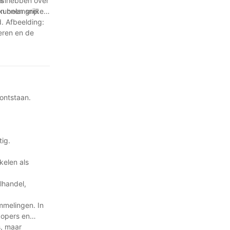
es hebben over
an
 kunnen snel
n belangrijke
. Afbeelding:
eren en de
 ontstaan.
tig.
kelen als
lhandel,
mmelingen. In
kopers en
s, maar