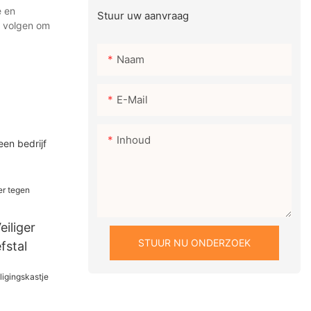
e en
Stuur uw aanvraag
e volgen om
Naam
E-Mail
Inhoud
een bedrijf
iliger
STUUR NU ONDERZOEK
fstal