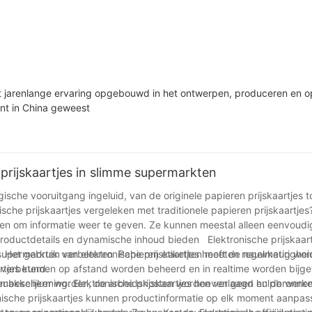
eft jarenlange ervaring opgebouwd in het ontwerpen, produceren en 
ant in China geweest
prijskaartjes in slimme supermarkten
ische vooruitgang ingeluid, van de originele papieren prijskaartjes t
ische prijskaartjes vergeleken met traditionele papieren prijskaartjes
mogen om informatie weer te geven. Ze kunnen meestal alleen eenvoudi
roductdetails en dynamische inhoud bieden Elektronische prijskaar
Het gebruik van elektronische prijskaartjes heeft de nauwkeurighei
an supermarkten verbeteren Papieren etiketten moeten regelmatig wo
 verbeterd.
aartjes kunnen op afstand worden beheerd en in realtime worden bijge
makkelijker worden, de arbeidskosten worden verlaagd en de werkef
lieubescherming: Elektronische prijskaartjes hoeven geen hulpbronnen
ktronische prijskaartjes kunnen productinformatie op elk moment aanpa