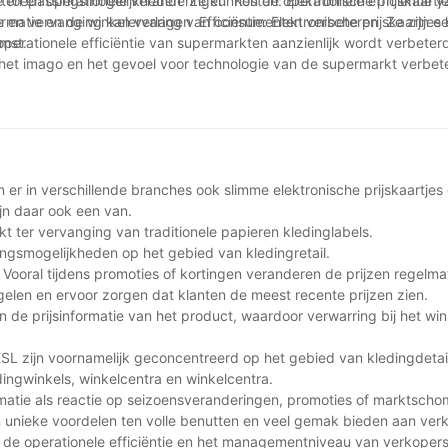
en en operationele veranderingen Kosten: Elektronische prijskaartj
de toepassingsmogelijkheden Ze kunnen de operationele efficiëntie v
en vervanging kan verlagen Efficiëntie: Elektronische prijskaartjes
rmatie en de winkelervaring van consumenten verbeteren Ze zijn ee
perationele efficiëntie van supermarkten aanzienlijk wordt verbeterd
omst.
 het imago en het gevoel voor technologie van de supermarkt verbet
n er in verschillende branches ook slimme elektronische prijskaartjes
ijn daar ook een van.
t ter vervanging van traditionele papieren kledinglabels.
ngsmogelijkheden op het gebied van kledingretail.
n. Vooral tijdens promoties of kortingen veranderen de prijzen regelma
gelen en ervoor zorgen dat klanten de meest recente prijzen zien.
in de prijsinformatie van het product, waardoor verwarring bij het win
ESL zijn voornamelijk geconcentreerd op het gebied van kledingdetai
dingwinkels, winkelcentra en winkelcentra.
atie als reactie op seizoensveranderingen, promoties of marktscho
n unieke voordelen ten volle benutten en veel gemak bieden aan ver
en de operationele efficiëntie en het managementniveau van verkoper