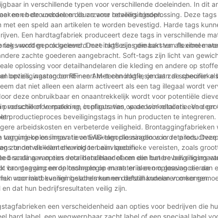
ijgbaar in verschillende typen voor verschillende doeleinden. In dit ar
oeken en de voordelen die ze voor retailers bieden.
n naar een betrouwbare en duurzame beveiligingsoplossing. Deze tags
om met een speld aan artikelen te worden bevestigd. Harde tags kun
drijven. Een hardtagfabriek produceert deze tags in verschillende ma
 tags worden ook geleverd met inktflesjes die barsten als ermee wo
abriek wordt geproduceerd. Deze tags zijn gemaakt van flexibel mate
ndere zachte goederen aangebracht. Soft-tags zijn licht van gewic
eale oplossing voor detailhandelaren die kleding en andere op stof
aan opties, waaronder RF- en AM-technologie, om aan de specifieke
eel beveiligingstag combineert met een inktflesje dat zal scheuren al
em dat niet alleen een alarm activeert als een tag illegaal wordt ve
or deze onbruikbaar en onaantrekkelijk wordt voor potentiële diev
n verschillende maten en configuraties, waardoor retailers een zeer 
oductie of verpakking, in plaats van op de winkellocatie. Veel grot
len.
t productieproces beveiligingstags in hun producten te integreren
lagere arbeidskosten en verbeterde veiligheid. Brontaggingfabrieke
tagging-oplossingen te ontwikkelen die naadloos in de productver
en van unieke en innovatieve EAS-tagoplossingen voor retailers. Deze
en zonder de klantervaring te beïnvloeden.
 te ontwikkelen die voldoen aan specifieke vereisten, zoals groott
branding van een detailhandelaar of om een ​​betere beveiliging va
d scala aan opties voor detailhandelaren die hun beveiligingsmaatr
ik van geavanceerde technologie en materialen om geavanceerde
tot brontagging en oplossingen op maat: er is een oplossing die aan 
n hun voorraad kunnen beschermen en diefstal kunnen voorkomen.
ek voor inktbeveiligingslabels kunnen detailhandelaren meer gemo
 dat hun bedrijfsresultaten veilig zijn.
gstagfabrieken een verscheidenheid aan opties voor bedrijven die h
neel hard label, een wegwerpbaar zacht label of een speciaal label vo