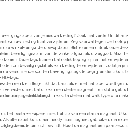
n en ontwikkelen voortdurend nieuwe technologie om winkeldieven voo
beschikbare opties te begrijpen, kunnen bedrijven weloverwogen bes
ten, waardoor uiteindelijk hun bedrijfsresultaten worden beschermd 
eveiligingslabels van je nieuwe kleding? Zoek niet verder! In dit art
iciënt van uw kleding kunt verwijderen. Zeg vaarwel tegen de hoofdpi
loze winkel- en garderobe-updates. Blijf lezen en ontdek onze des
ren.
dat het beveiligingsalarm van de winkel afgaat als u weggaat. Maar h
voorkomen. Deze tags kunnen behoorlijk koppig zijn en het verwijder
hoden om beveiligingslabels van kleding te verwijderen, zodat je je k
m de verschillende soorten beveiligingstags te begrijpen die u kunt
RFID-tags.
atten een klein flesje inkt dat barst als er met het label wordt gekn
n verwijderd met behulp van een sterke magneet. Ten slotte gebru
onder te zijn gedeactiveerd.
is dus van cruciaal belang om vast te stellen met welk type u te mak
u dit het beste verwijderen met behulp van een sterke magneet. U ku
n. Als alternatief kunt u een neodymiummagneet gebruiken, die extre
ontgrendelen.
n de tag waar de pin zich bevindt. Houd de magneet een paar second