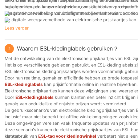
om zich aan te passen aan de promotiestrategieën van supermarkt
Elektronische prijskaartjes hebben aanzienlijke voordelen en bre
het algemeen een langere levensduur, wat de kosten van reparatie 
supermarkten, de nauwkeurigheid en consistentie van productinfo
een grote hoeveelheid productinformatie bijwerken, waardoor de o
trend in de ontwikkeling van intelligente supermarkten in de toek
De digitale weergavemethode van elektronische prijskaartjes kan
winkelervaring van de consument verbeteren.
Lees verder
Waarom ESL-kledinglabels gebruiken？
2
Met de ontwikkeling van de elektronische prijskaartjes van ESL zij
Het is op verschillende gebieden gebruikt, en ESL-kledinglabels z
ESL elektronische kledingprijskaartjes worden voornamelijk gebruik
Door hun realtime, gemak en efficiëntie hebben ze brede toepassi
ESL-kledinglabels
kan prijsinformatie online in realtime bijwerke
Elektronische prijskaartjes kunnen deze wijzigingen snel weerspie
Door
ESL-kledinglabels
kunnen klanten een beter inzicht krijgen 
gevolg van onduidelijke of onjuiste prijzen wordt verminderd.
De gebruiksscenario's van elektronische kledingprijskaartjes van 
inclusief maar niet beperkt tot offline winkelomgevingen zoals kle
Deze omgevingen vereisen vaak frequente updates van prijsinform
deze scenario's kunnen de elektronische prijskaartjes van ESL hu
klanten.
Het gebruik van
ESL-tag voor kledingwinkel
verbetert niet alle