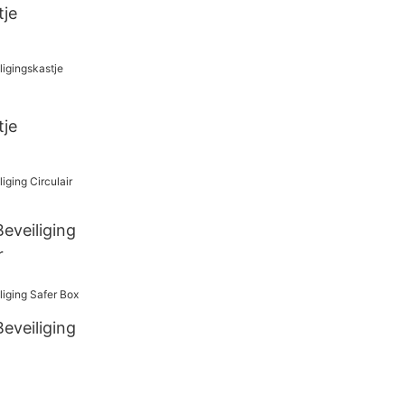
tje
tje
eveiliging
r
eveiliging