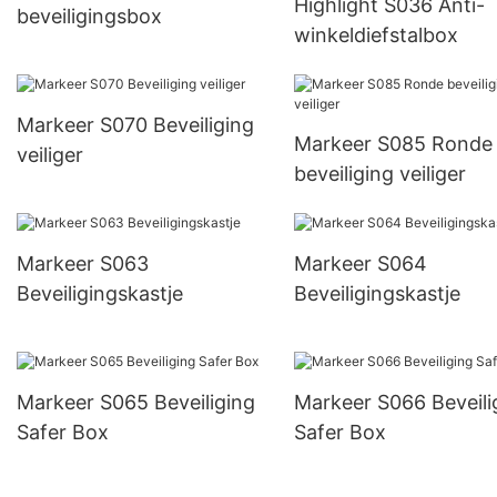
Highlight S036 Anti-
beveiligingsbox
winkeldiefstalbox
Markeer S070 Beveiliging
Markeer S085 Ronde
veiliger
beveiliging veiliger
Markeer S063
Markeer S064
Beveiligingskastje
Beveiligingskastje
Markeer S065 Beveiliging
Markeer S066 Beveili
Safer Box
Safer Box