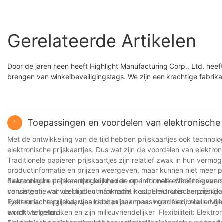
Gerelateerde Artikelen
Door de jaren heen heeft Highlight Manufacturing Corp., Ltd. he
brengen van winkelbeveiligingstags. We zijn een krachtige fabrik
Toepassingen en voordelen van elektronische 
1
Met de ontwikkeling van de tijd hebben prijskaartjes ook technolog
elektronische prijskaartjes. Dus wat zijn de voordelen van elektron
Traditionele papieren prijskaartjes zijn relatief zwak in hun ver
productinformatie en prijzen weergeven, maar kunnen niet meer p
daarentegen sterkere mogelijkheden om informatie weer te geven 
Elektronische prijskaartjes kunnen de operationele efficiëntie v
consistentie van de productinformatie in supermarkten aanzienlijk
vervangen, wat veel tijd en mankracht kost. Elektronische prijsk
systeemachtergrond, waardoor prijsaanpassingen flexibeler en ge
Elektronische prijskaartjes hebben ook meer voordelen, zoals: Mi
wordt verbeterd.
en inkt te gebruiken en zijn milieuvriendelijker Flexibiliteit: Ele