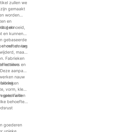
tikel zullen we
 zijn gemaakt
nen worden
ten en
rdt geknoeid,
riaal en
ht en kunnen
fen gebaseerde
 behoeften van
s er met de tag
rwijderd, maar
en. Fabrieken
effectieve
e retailers en
. Deze aanpak
n werken nauw
pakking
 fabrieken
e, vorm, kleur
n specifieke
egelen willen
elke behoefte
edsrust
un goederen
or unieke