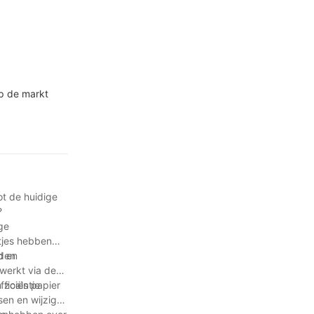
op de markt
ot de huidige
?
ge
tjes hebben
d en
rden
werkt via de
ficiëntie
 zoals papier
ssen en wijzigen