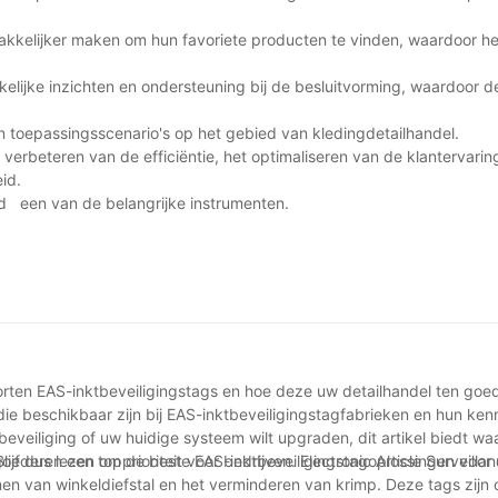
makkelijker maken om hun favoriete producten te vinden, waardoor 
kelijke inzichten en ondersteuning bij de besluitvorming, waardoor d
 toepassingsscenario's op het gebied van kledingdetailhandel.
t verbeteren van de efficiëntie, het optimaliseren van de klantervarin
id.
reld een van de belangrijke instrumenten.
oorten EAS-inktbeveiligingstags en hoe deze uw detailhandel ten go
 die beschikbaar zijn bij EAS-inktbeveiligingstagfabrieken en hun ke
eveiliging of uw huidige systeem wilt upgraden, dit artikel biedt wa
lijf dus lezen om de beste EAS-inktbeveiligingstagoplossingen voor 
goederen een topprioriteit voor bedrijven. Electronic Article Surveilla
omen van winkeldiefstal en het verminderen van krimp. Deze tags zij