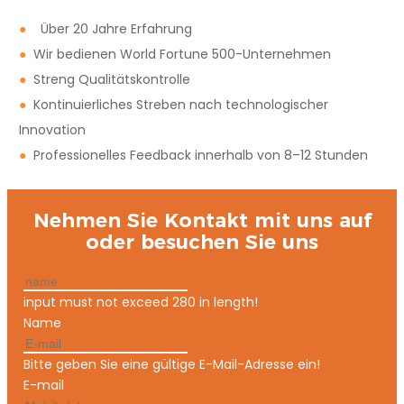
●
Über 20 Jahre Erfahrung
●
Wir bedienen World Fortune 500-Unternehmen
●
Streng Qualitätskontrolle
●
Kontinuierliches Streben nach technologischer
Innovation
●
Professionelles Feedback innerhalb von 8–12 Stunden
Nehmen Sie Kontakt mit uns auf
oder besuchen Sie uns
input must not exceed 280 in length!
Name
Bitte geben Sie eine gültige E-Mail-Adresse ein!
E-mail