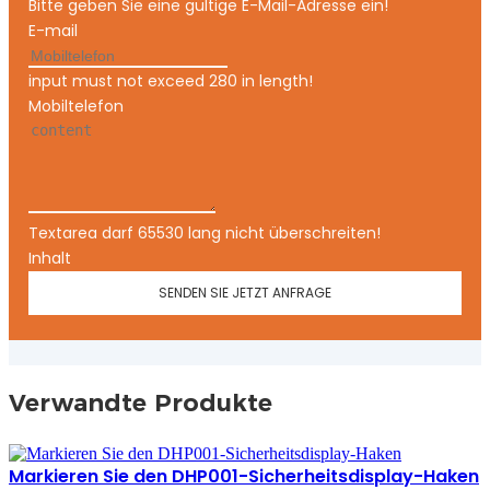
Bitte geben Sie eine gültige E-Mail-Adresse ein!
E-mail
input must not exceed 280 in length!
Mobiltelefon
Textarea darf 65530 lang nicht überschreiten!
Inhalt
SENDEN SIE JETZT ANFRAGE
Verwandte Produkte
Markieren Sie den DHP001-Sicherheitsdisplay-Haken