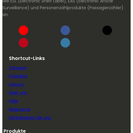
wie ESL (Electronic Shelf Label), EAS (Electronic Article
Surveillance) und Personenzählprodukte (Passagierzähler)
an.
Shortcut-Links
Zuhause
Produkte
Lösung
Über uns
Fälle
Ressource
Kontaktieren Sie uns
Produkte