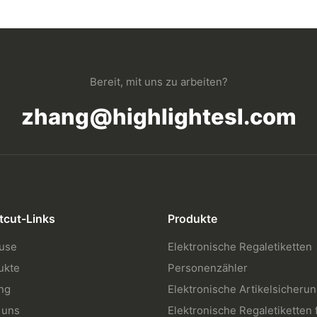
Bereit, mit uns zu arbeiten?
zhang@highlightesl.com
tcut-Links
Produkte
use
Elektronische Regaletiketten
ukte
Personenzähler
ng
Elektronische Artikelsicheru
 uns
Elektronische Regaletiketten 