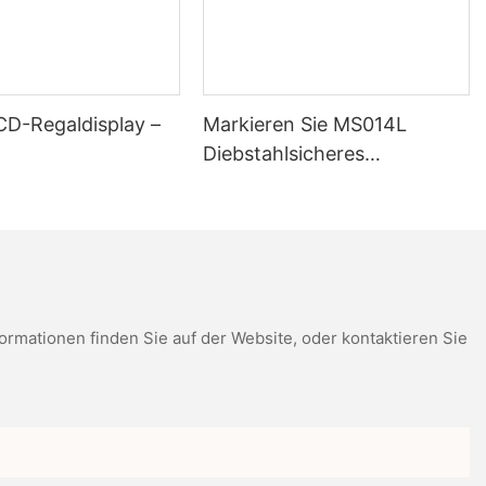
 eine höhere Effizienz, Produktivität und Nachhaltigkeit
die Vorteile digitaler Etiketten für Büros vielfältig und äußerst
t und Effizienz bieten digitale Etiketten eine Vielzahl von
assen, ein Maß an Flexibilität und Anpassungsfähigkeit, mit dem
 Kommunikationsansatz revolutionieren und letztendlich zu einer
rteile digitaler Etiketten immer weiter und machen sie zu einem
CD-Regaldisplay –
Markieren Sie MS014L
Diebstahlsicheres
Milchdosenetikett
mationen finden Sie auf der Website, oder kontaktieren Sie