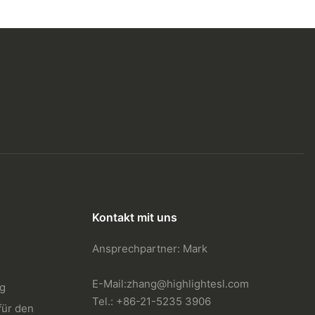
Kontakt mit uns
Ansprechpartner: Mark
E-Mail:
zhang@highlightesl.com
ng
Tel.: +86-21-5235 3906
für den