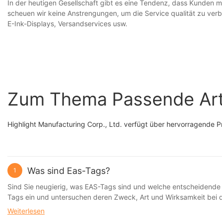
In der heutigen Gesellschaft gibt es eine Tendenz, dass Kunden 
scheuen wir keine Anstrengungen, um die Service qualität zu verb
E-Ink-Displays, Versandservices usw.
Zum Thema Passende Art
Highlight Manufacturing Corp., Ltd. verfügt über hervorragende Pr
Was sind Eas-Tags?
1
Sind Sie neugierig, was EAS-Tags sind und welche entscheidende Ro
Tags ein und untersuchen deren Zweck, Art und Wirksamkeit bei de
ein neugieriger Verbraucher, dieser Artikel bietet Ihnen wertvoll
Weiterlesen
schnelllebigen Einzelhandelsumfeld ist es für Unternehmen unerlä