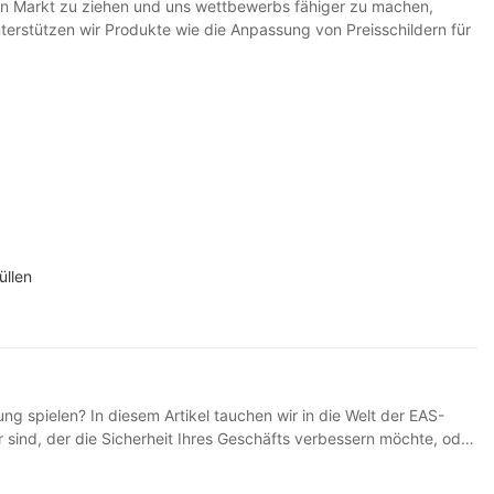
den Markt zu ziehen und uns wettbewerbs fähiger zu machen,
terstützen wir Produkte wie die Anpassung von Preisschildern für
üllen
g spielen? In diesem Artikel tauchen wir in die Welt der EAS-
sind, der die Sicherheit Ihres Geschäfts verbessern möchte, oder
e wesentliche Sicherheitsmaßnahme im Einzelhandel Im heutigen
 Waren zu schützen. Eine gängige Sicherheitsmaßnahme, die im