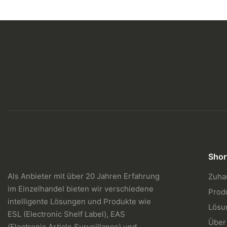
Shor
Als Anbieter mit über 20 Jahren Erfahrung
Zuha
im Einzelhandel bieten wir verschiedene
Prod
intelligente Lösungen und Produkte wie
Lösu
ESL (Electronic Shelf Label), EAS
Über
(Electronic Article Surveillance) und