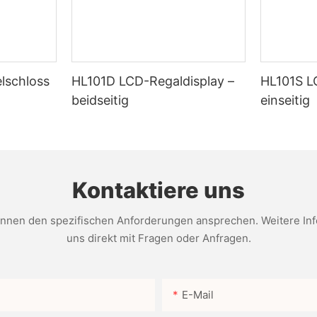
ntegration digitaler Etiketten in den Bürobetrieb können Unternehmen
den Büroumgebung führt. Fazit Zusammenfassend lässt sich sagen, dass 
r Aufräumung physischer Räume bis hin zur Steigerung der Produktivitä
Möglichkeit, Etiketten bei Bedarf einfach zu aktualisieren und anzup
Einführung digitaler Etiketten können Büros ihren Organisations- und
echnologie immer weiter voranschreitet, wachsen die potenziellen Vo
lschloss
HL101D LCD-Regaldisplay –
HL101S L
beidseitig
einseitig
Kontaktiere uns
nen den spezifischen Anforderungen ansprechen. Weitere Infor
uns direkt mit Fragen oder Anfragen.
E-Mail