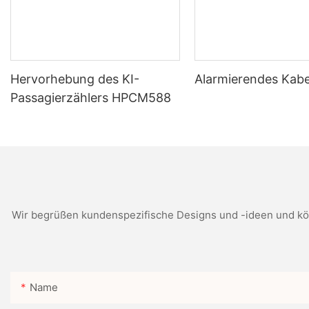
die die Arbeitsweise von Büros revolutionieren können. Durch die I
erreichen, was letztendlich zu einer erfolgreicheren und florieren
vorteilhaft sind. Von der Rationalisierung der Organisation und de
Vorteilen für Unternehmen jeder Größe. Darüber hinaus bietet die 
herkömmliche Etiketten einfach nicht mithalten können. Durch die 
produktiveren und effizienteren Arbeitsumgebung führen. Da die T
Hervorhebung des KI-
Alarmierendes Kabe
unverzichtbaren Werkzeug für moderne Büros.
Passagierzählers HPCM588
Wir begrüßen kundenspezifische Designs und -ideen und kön
Name