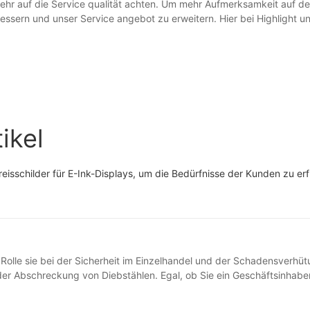
mehr auf die Service qualität achten. Um mehr Aufmerksamkeit auf 
essern und unser Service angebot zu erweitern. Hier bei Highlight un
ikel
eisschilder für E-Ink-Displays, um die Bedürfnisse der Kunden zu erf
lle sie bei der Sicherheit im Einzelhandel und der Schadensverhütun
r Abschreckung von Diebstählen. Egal, ob Sie ein Geschäftsinhaber 
e Einblicke in die Rolle von EAS-Tags im Einzelhandel. EAS-Tags: Ein
sslich, in Sicherheitsmaßnahmen zu investieren, um ihre wertvollen