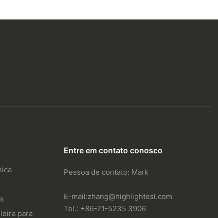
Entre em contato conosco
nica
Pessoa de contato: Mark
E-mail:
zhang@highlightesl.com
os
Tel.: +86-21-5235 3906
leira para