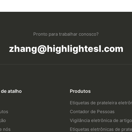
Pronto para trabalhar conosco?
zhang@highlightesl.com
 de atalho
Produtos
Etiquetas de prateleira eletrô
utos
Contador de Pessoas
ção
Vigilância eletrônica de artig
e nós
Etiquetas eletrônicas de prate