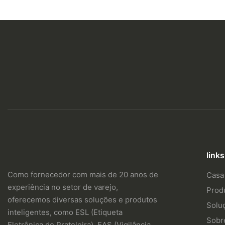
links
Como fornecedor com mais de 20 anos de
Casa
experiência no setor de varejo,
Prod
oferecemos diversas soluções e produtos
Solu
inteligentes, como ESL (Etiqueta
Sobr
Eletrônica de Prateleira), EAS (Vigilância