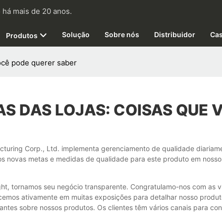
 há mais de 20 anos.
Solução
Sobre nós
Distribuidor
Ca
Produtos
você pode querer saber
AS DAS LOJAS: COISAS QUE 
cturing Corp., Ltd. implementa gerenciamento de qualidade diariamen
mos novas metas e medidas de qualidade para este produto em nosso
ght, tornamos seu negócio transparente. Congratulamo-nos com as vis
cemos ativamente em muitas exposições para detalhar nosso produto
ntes sobre nossos produtos. Os clientes têm vários canais para co