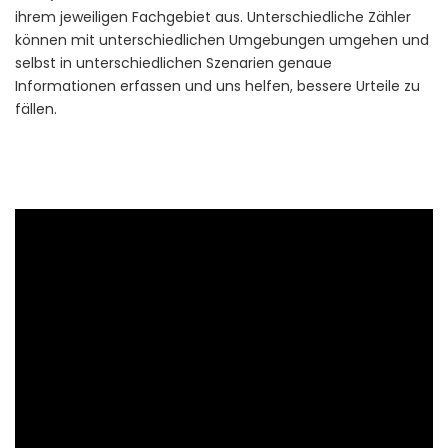
ihrem jeweiligen Fachgebiet aus. Unterschiedliche Zähler
können mit unterschiedlichen Umgebungen umgehen und
selbst in unterschiedlichen Szenarien genaue
Informationen erfassen und uns helfen, bessere Urteile zu
fällen.